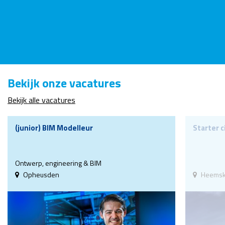
Bekijk onze vacatures
Bekijk alle vacatures
(junior) BIM Modelleur
Starter c
Ontwerp, engineering & BIM
Opheusden
Heemsk