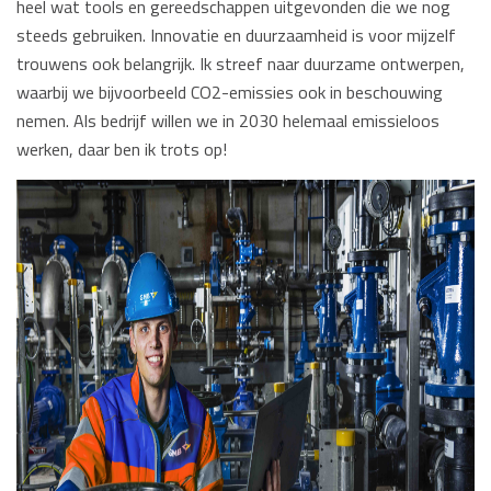
heel wat tools en gereedschappen uitgevonden die we nog
steeds gebruiken. Innovatie en duurzaamheid is voor mijzelf
trouwens ook belangrijk. Ik streef naar duurzame ontwerpen,
waarbij we bijvoorbeeld CO2-emissies ook in beschouwing
nemen. Als bedrijf willen we in 2030 helemaal emissieloos
werken, daar ben ik trots op!