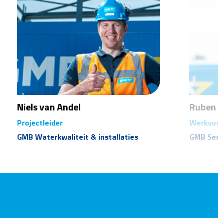
Niels van Andel
Ruben 
Projectleider
Werkvo
GMB Waterkwaliteit & installaties
GMB Ser