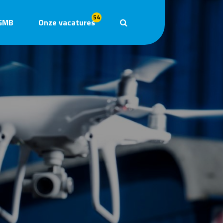
54
GMB
Onze vacatures