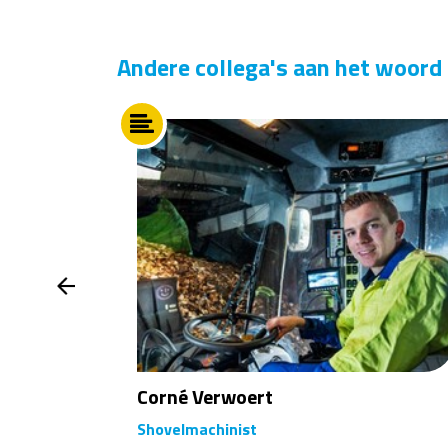
Andere collega's aan het woord
Corné Verwoert
Shovelmachinist