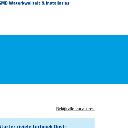
GMB Waterkwaliteit & installaties
GMB Haven
Bekijk alle vacatures
Starter civiele techniek Oost-
Starter 