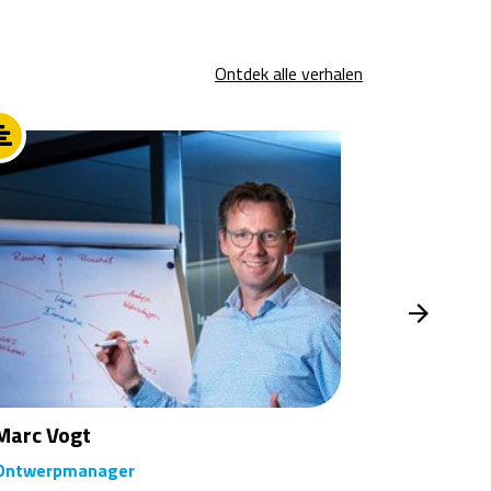
Ontdek alle verhalen
Marc Vogt
Adriaan 
Ontwerpmanager
Teamleide