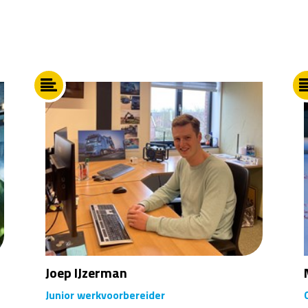
Joep IJzerman
Junior werkvoorbereider