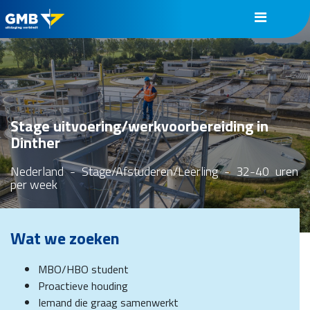
Stage uitvoering/werkvoorbereiding in
Dinther
Nederland
-
Stage/Afstuderen/Leerling
-
32-40
uren
per week
Wat we zoeken
MBO/HBO student
Proactieve houding
Iemand die graag samenwerkt