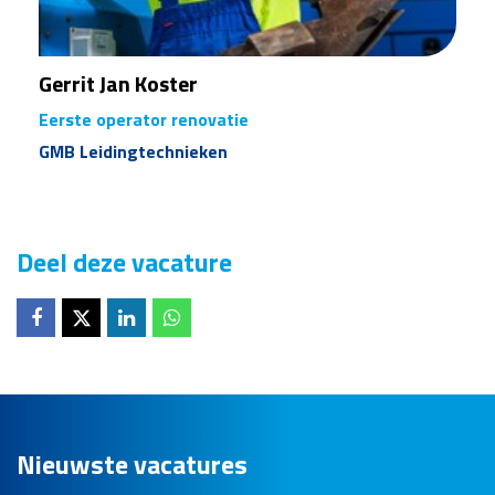
Gerrit Jan Koster
Eerste operator renovatie
GMB Leidingtechnieken
Deel deze vacature
Deel op
Deel op
Deel op
Deel op
Nieuwste vacatures