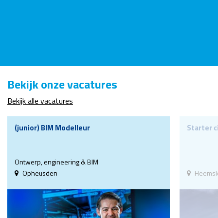
Bekijk onze vacatures
Bekijk alle vacatures
(junior) BIM Modelleur
Starter c
Ontwerp, engineering & BIM
Opheusden
Heemsk