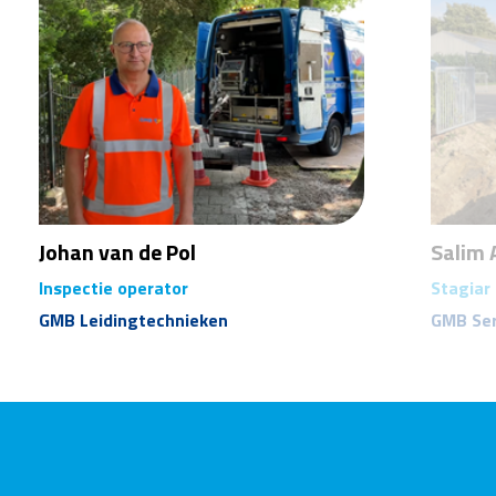
Johan van de Pol
Salim A
Inspectie operator
Stagiar 
GMB Leidingtechnieken
GMB Ser