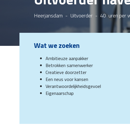
Heerjansdam
-
Uitvoerder
-
40
uren per 
Wat we zoeken
Ambitieuze aanpakker
Betrokken samenwerker
Creatieve doorzetter
Een neus voor kansen
Verantwoordelijkheidsgevoel
Eigenaarschap