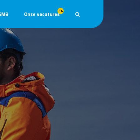
54
GMB
Onze vacatures