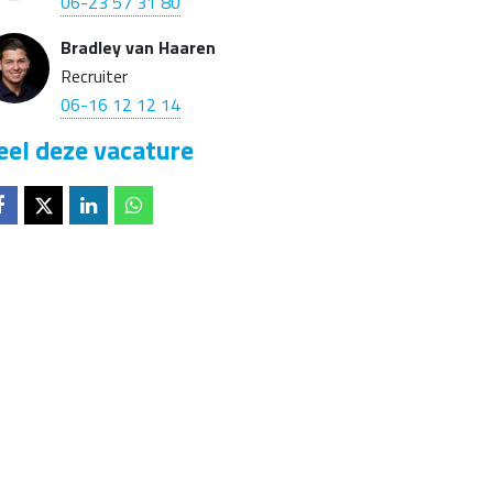
06-23 57 31 80
Bradley van Haaren
Recruiter
06-16 12 12 14
eel deze vacature
Deel op
Deel op
Deel op
Deel op