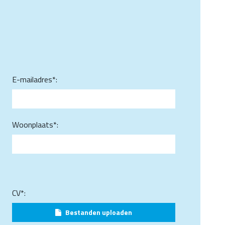
E-mailadres*:
Woonplaats*:
CV*:
Bestanden uploaden