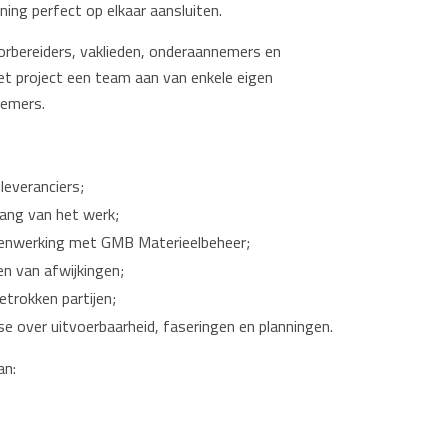
ing perfect op elkaar aansluiten.
rbereiders, vaklieden, onderaannemers en
het project een team aan van enkele eigen
nemers.
leveranciers;
gang van het werk;
amenwerking met GMB Materieelbeheer;
n van afwijkingen;
rokken partijen;
e over uitvoerbaarheid, faseringen en planningen.
an: