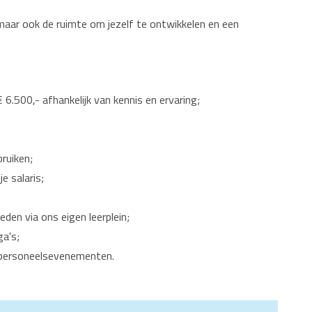
, maar ook de ruimte om jezelf te ontwikkelen en een
6.500,- afhankelijk van kennis en ervaring;
ruiken;
e salaris;
den via ons eigen leerplein;
ga's;
n personeelsevenementen.