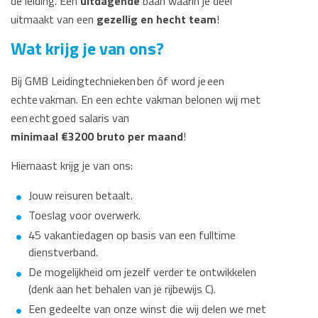
de leiding. Een
uitdagende
baan waarin je deel
uitmaakt van een
gezellig en hecht team
!
Wat krijg je van ons?
Bij GMB Leidingtechnieken ben óf word je een
echte vakman. En een echte vakman belonen wij met
een echt goed salaris van
minimaal €3200 bruto per maand
!
Hiernaast krijg je van ons:
Jouw reisuren betaalt.
Toeslag voor overwerk.
45 vakantiedagen op basis van een fulltime
dienstverband.
De mogelijkheid om jezelf verder te ontwikkelen
(denk aan het behalen van je rijbewijs C).
Een gedeelte van onze winst die wij delen we met