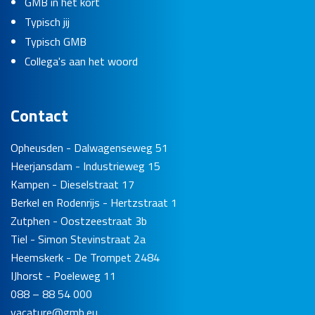
GMB in het kort
Typisch jij
Typisch GMB
Collega's aan het woord
Contact
Opheusden - Dalwagenseweg 51
Heerjansdam - Industrieweg 15
Kampen - Dieselstraat 17
Berkel en Rodenrijs - Hertzstraat 1
Zutphen - Oostzeestraat 3b
Tiel - Simon Stevinstraat 2a
Heemskerk - De Trompet 2484
IJhorst - Poeleweg 11
088 – 88 54 000
vacature@gmb.eu