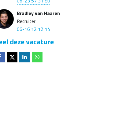
06-23 57 31 80
Bradley van Haaren
Recruiter
06-16 12 12 14
eel deze vacature
Deel op
Deel op
Deel op
Deel op