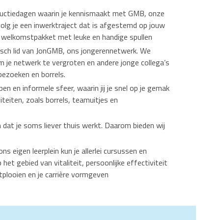
uctiedagen waarin je kennismaakt met GMB, onze
 volg je een inwerktraject dat is afgestemd op jouw
n welkomstpakket met leuke en handige spullen
tisch lid van JonGMB, ons jongerennetwerk. We
m je netwerk te vergroten en andere jonge collega’s
tbezoeken en borrels.
n en informele sfeer, waarin jij je snel op je gemak
iteiten, zoals borrels, teamuitjes en
n dat je soms liever thuis werkt. Daarom bieden wij
ns eigen leerplein kun je allerlei cursussen en
het gebied van vitaliteit, persoonlijke effectiviteit
ntplooien en je carrière vormgeven