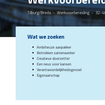
Tilburg/Breda
-
Werkvoorbereiding
-
32-4
Wat we zoeken
Ambitieuze aanpakker
Betrokken samenwerker
Creatieve doorzetter
Een neus voor kansen
Verantwoordelijkheidsgevoel
Eigenaarschap