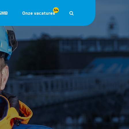
54
GMB
Onze vacatures