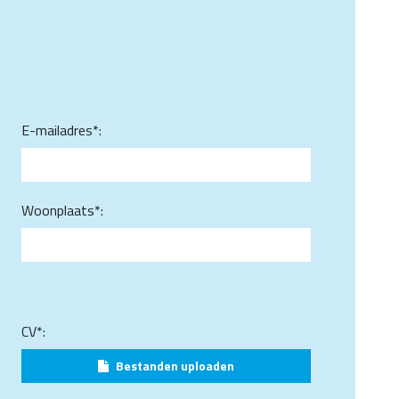
E-mailadres*:
Woonplaats*:
CV*:
Bestanden uploaden