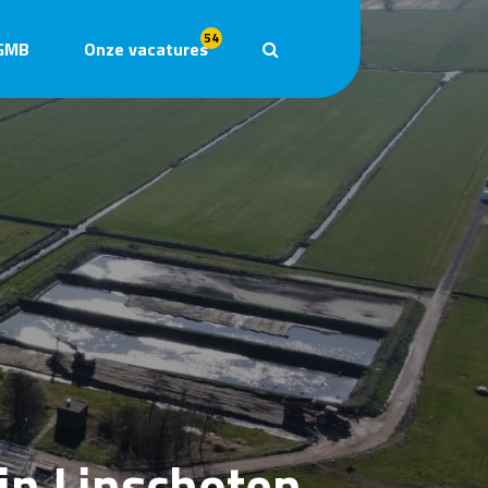
54
GMB
Onze vacatures
in Linschoten