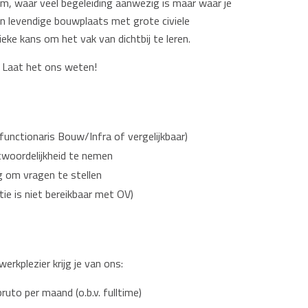
am, waar veel begeleiding aanwezig is maar waar je
een levendige bouwplaats met grote civiele
eke kans om het vak van dichtbij te leren.
? Laat het ons weten!
functionaris Bouw/Infra of vergelijkbaar)
antwoordelijkheid te nemen
g om vragen te stellen
tie is niet bereikbaar met OV)
werkplezier krijg je van ons:
to per maand (o.b.v. fulltime)