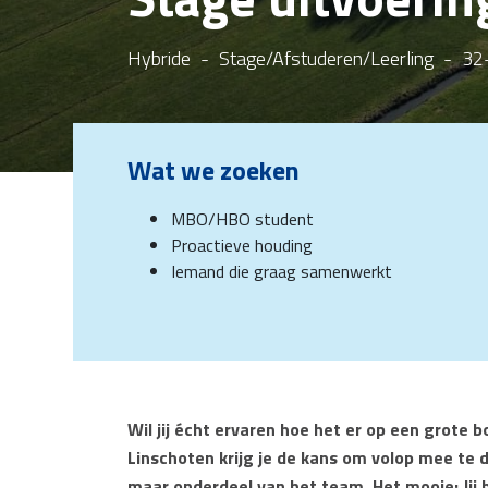
Hybride
-
Stage/Afstuderen/Leerling
-
32
Wat we zoeken
MBO/HBO student
Proactieve houding
Iemand die graag samenwerkt
Wil jij écht ervaren hoe het er op een grote 
Linschoten krijg je de kans om volop mee te 
maar onderdeel van het team. Het mooie: Jij b