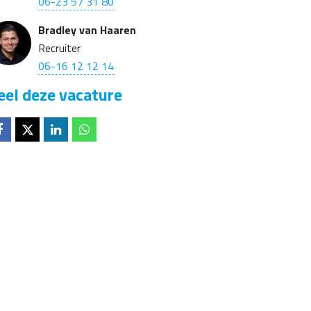
06-23 57 31 80
Bradley van Haaren
Recruiter
06-16 12 12 14
eel deze vacature
Deel op
Deel op
Deel op
Deel op