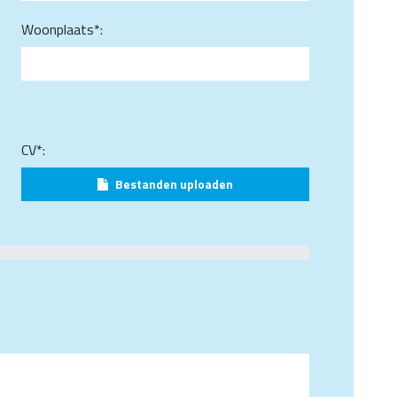
Woonplaats*:
CV*:
Bestanden uploaden