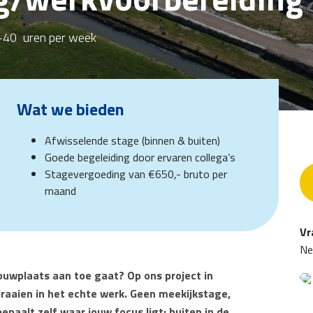
-40
uren per week
Wat we bieden
Afwisselende stage (binnen & buiten)
Goede begeleiding door ervaren collega’s
Stagevergoeding van €650,- bruto per
maand
Vr
Ne
bouwplaats aan toe gaat? Op ons project in
draaien in het echte werk. Geen meekijkstage,
epaalt zelf waar jouw focus ligt; buiten in de