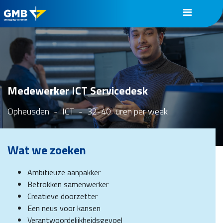
Medewerker ICT Servicedesk
Opheusden
-
ICT
-
32-40
uren per week
Wat we zoeken
Ambitieuze aanpakker
Betrokken samenwerker
Creatieve doorzetter
Een neus voor kansen
Verantwoordelijkheidsgevoel