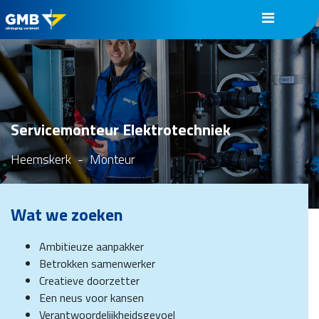
Servicemonteur Elektrotechniek
Heemskerk
-
Monteur
Wat we zoeken
Ambitieuze aanpakker
Betrokken samenwerker
Creatieve doorzetter
Een neus voor kansen
Verantwoordelijkheidsgevoel