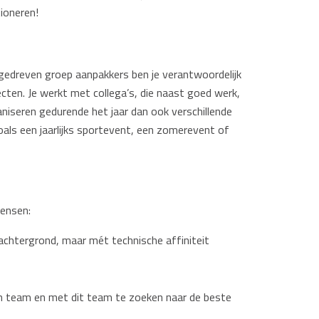
tioneren!
gedreven groep aanpakkers ben je verantwoordelijk
cten. Je werkt met collega’s, die naast goed werk,
aniseren gedurende het jaar dan ook verschillende
s een jaarlijks sportevent, een zomerevent of
mensen:
 achtergrond, maar mét technische affiniteit
en team en met dit team te zoeken naar de beste