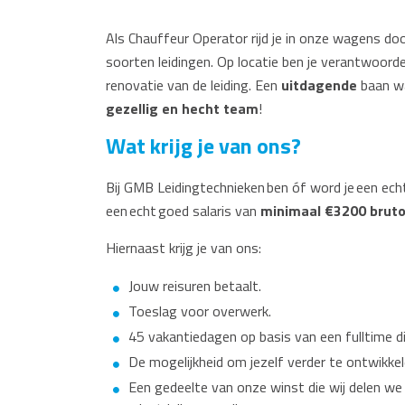
Als Chauffeur Operator rijd je in onze wagens do
soorten leidingen. Op locatie ben je verantwoordeli
renovatie van de leiding. Een
uitdagende
baan wa
gezellig en hecht team
!
Wat krijg je van ons?
Bij GMB Leidingtechnieken ben óf word je een ec
een echt goed salaris van
minimaal €3200 brut
Hiernaast krijg je van ons:
Jouw reisuren betaalt.
Toeslag voor overwerk.
45 vakantiedagen op basis van een fulltime d
De mogelijkheid om jezelf verder te ontwikkele
Een gedeelte van onze winst die wij delen w