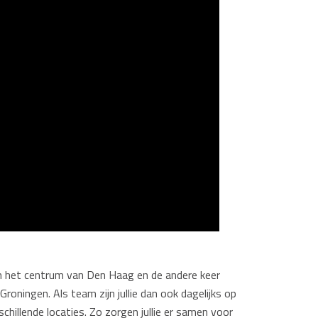
in het centrum van Den Haag en de andere keer
roningen. Als team zijn jullie dan ook dagelijks op
chillende locaties. Zo zorgen jullie er samen voor