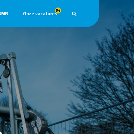
54
GMB
Onze vacatures
e