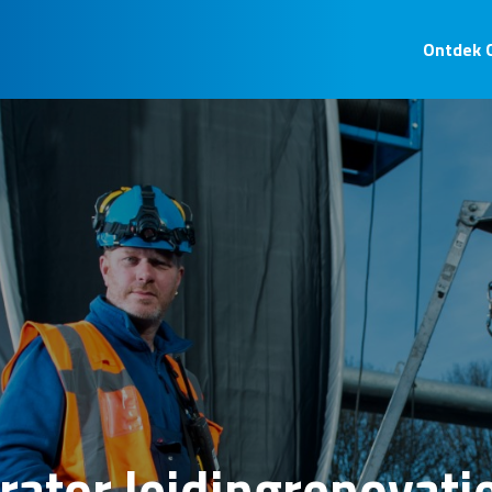
Ontdek 
rator leidingrenovati