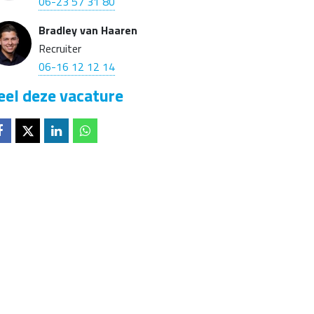
06-23 57 31 80
Bradley van Haaren
Recruiter
06-16 12 12 14
eel deze vacature
Deel op
Deel op
Deel op
Deel op