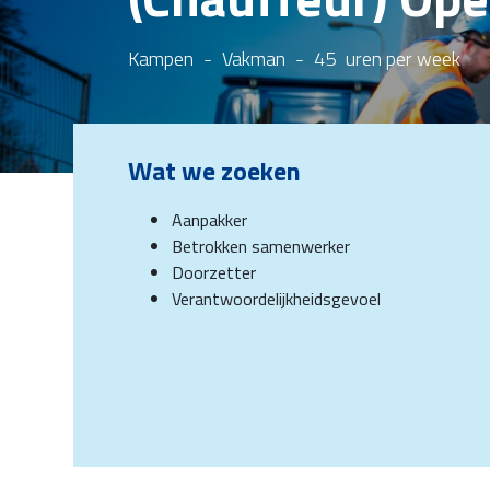
Kampen
-
Vakman
-
45
uren per week
Wat we zoeken
Aanpakker
Betrokken samenwerker
Doorzetter
Verantwoordelijkheidsgevoel