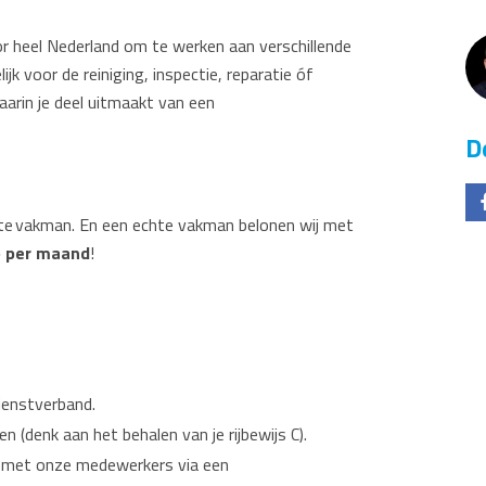
or heel Nederland om te werken aan verschillende
jk voor de reiniging, inspectie, reparatie óf
arin je deel uitmaakt van een
D
hte vakman. En een echte vakman belonen wij met
o per maand
!
ienstverband.
n (denk aan het behalen van je rijbewijs C).
e met onze medewerkers via een