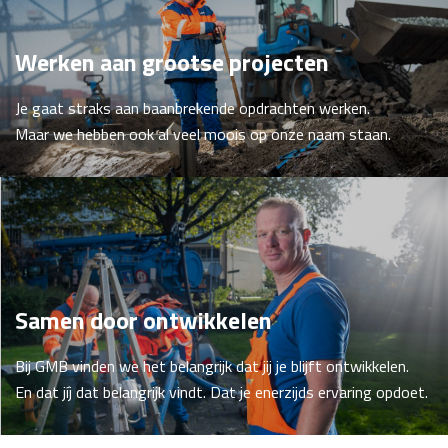
Werken aan grootse projecten
Je gaat straks aan baanbrekende opdrachten werken.
Maar we hebben ook al veel moois op onze naam staan.
Samen door ontwikkelen
Bij GMB vinden we het belangrijk dat jij je blijft ontwikkelen.
En dat jíj dat belangrijk vindt. Dat je enerzijds ervaring opdoet.