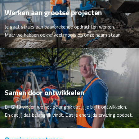
Werken aan grootse projecten
Je gaat straks aan baanbrekende opdrachten werken.
Maar we hebben ook al veel moois op onze naam staan.
Samen door ontwikkelen
Bij GMB vinden we het belangrijk dat jij je blijft ontwikkelen.
En dat jíj dat belangrijk vindt. Dat je enerzijds ervaring opdoet.