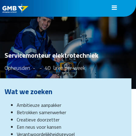
Servicemonteur elektrotechniek
Opheusden
-
-
40
uren per week
Wat we zoeken
Ambitieuze aanpakker
Betrokken samenwerker
Creatieve doorzetter
Een neus voor kansen
Verantwoordelijkheidsgevoel