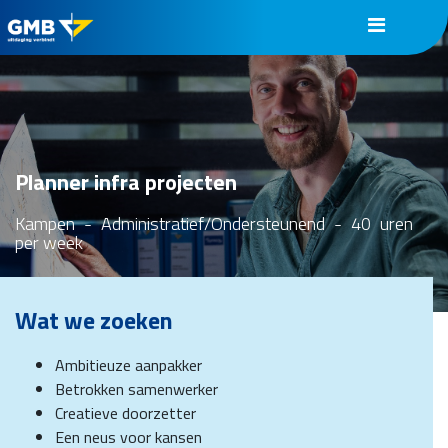
Planner infra projecten
Kampen
-
Administratief/Ondersteunend
-
40
uren
per week
Wat we zoeken
Ambitieuze aanpakker
Betrokken samenwerker
Creatieve doorzetter
Een neus voor kansen